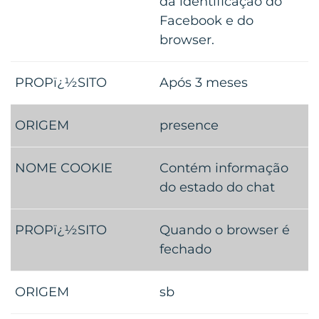
da identificação do
Facebook e do
browser.
Após 3 meses
presence
Contém informação
do estado do chat
Quando o browser é
fechado
sb