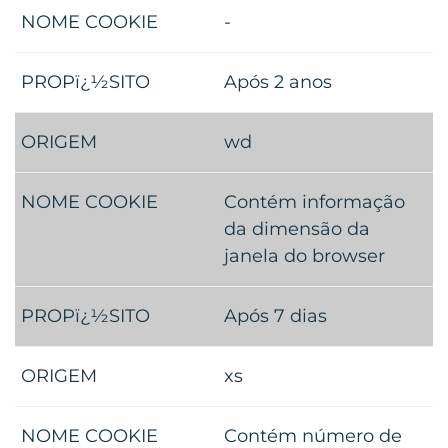
-
Após 2 anos
wd
Contém informação
da dimensão da
janela do browser
Após 7 dias
xs
Contém número de