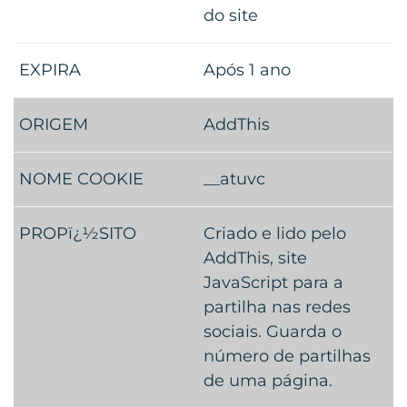
do site
Após 1 ano
AddThis
__atuvc
Criado e lido pelo
AddThis, site
JavaScript para a
partilha nas redes
sociais. Guarda o
número de partilhas
de uma página.