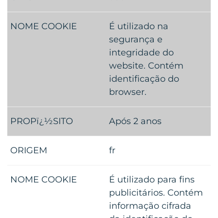
É utilizado na
segurança e
integridade do
website. Contém
identificação do
browser.
Após 2 anos
fr
É utilizado para fins
publicitários. Contém
informação cifrada