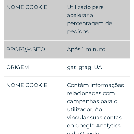
Utilizado para
acelerar a
percentagem de
pedidos.
Após 1 minuto
gat_gtag_UA
Contém informações
relacionadas com
campanhas para o
utilizador. Ao
vincular suas contas
do Google Analytics
e do Google