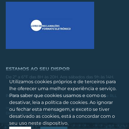
ESTAMOS AO SEU DISPOR
De 2ª a 6ªF das 8H às 20H. Aos sábados das 9h às 14H.
Utilizamos cookies próprios e de terceiros para
lhe oferecer uma melhor experiência e serviço.
Para saber que cookies usamos e como os
Política de Privacidade
Política de Cookies
RAL e RLL
desativar, leia a política de cookies. Ao ignorar
Invicta Saúde © 2026. Todos os direitos reservados.
ou fechar esta mensagem, e exceto se tiver
Desenvolvimento
Netgocio ©
desativado as cookies, está a concordar com o
seu uso neste dispositivo.