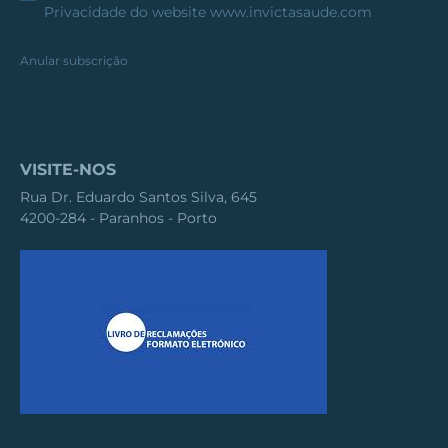
Privacidade
do website www.invictasaude.com
Anular subscrição
VISITE-NOS
Rua Dr. Eduardo Santos Silva, 645
4200-284 - Paranhos - Porto